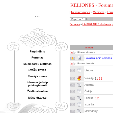
KELIONĖS - Foruma
[
New messages
·
Members
·
Foru
...
1
Page
1
of
1
Forumas
»
LAISVALAIKIS - kelionės, 
Thread
Pagrindinis
Pinned threads
Forumas
Pokalbiai apie keliones
Mūsų darbų albumas
Forum threads
Svečių knyga
Lietuva
Parašyk mums
Vokietija
[
1
2
3
]
Informacija kaip
Austrija
prisiregistuoti
Čekija
Žaidimai online
Mūsų draugai
Lenkija
[
1
2
]
Ispanija
Makedonija