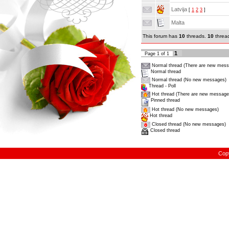
Latvija
[
1
2
3
]
Malta
This forum has
10
threads.
10
thread
1
Page
1
of
1
Normal thread (There are new mess
Normal thread
Normal thread (No new messages)
Thread - Poll
Hot thread (There are new message
Pinned thread
Hot thread (No new messages)
Hot thread
Closed thread (No new messages)
Closed thread
Cop