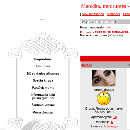
Mankšta, treniruotės 
[
New messages
·
Members
·
Foru
...
3
Page
3
of
3
«
1
2
Forum moderator:
Krla
Forumas
»
TARP MŪSŲ MERGAIČIŲ - pok
Mankšta, treniruotės
(informacija)
Pagrindinis
greitute
D
Forumas
Mūsų darbų albumas
Svečių knyga
Parašyk mums
forumo draugė
Informacija kaip
prisiregistuoti
Žaidimai online
Grupė: Registruotas narys
Žinutės:
1810
Mūsų draugai
Apdovanojimai:
18
Reputacija:
6
Statusas:
Atsijungęs