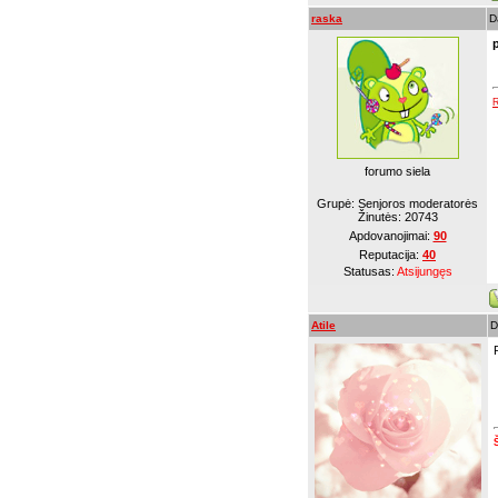
raska
D
R
forumo siela
Grupė: Senjoros moderatorės
Žinutės:
20743
Apdovanojimai:
90
Reputacija:
40
Statusas:
Atsijungęs
Atile
D