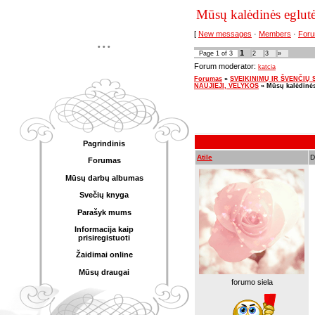
Mūsų kalėdinės eglut
[
New messages
·
Members
·
Foru
...
1
Page
1
of
3
2
3
»
Forum moderator:
katcia
Forumas
»
SVEIKINIMŲ IR ŠVENČIŲ SK
NAUJIEJI, VELYKOS
»
Mūsų kalėdinės
Pagrindinis
Atile
D
Forumas
Mūsų darbų albumas
Svečių knyga
Parašyk mums
Informacija kaip
prisiregistuoti
Žaidimai online
Mūsų draugai
forumo siela