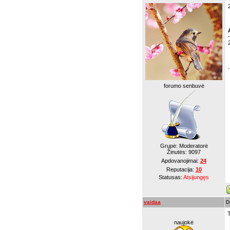
-
forumo senbuvė
Grupė: Moderatorė
Žinutės:
9097
Apdovanojimai:
24
Reputacija:
10
Statusas:
Atsijungęs
vaidaa
D
naujokė