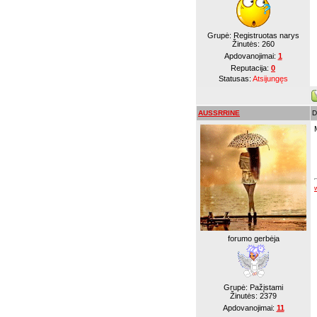
Grupė: Registruotas narys
Žinutės:
260
Apdovanojimai:
1
Reputacija:
0
Statusas:
Atsijungęs
AUSSRRINE
D
forumo gerbėja
Grupė: Pažįstami
Žinutės:
2379
Apdovanojimai:
11