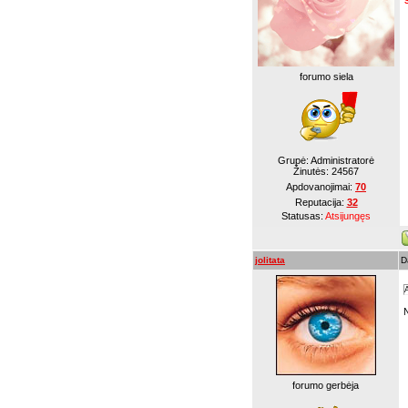
forumo siela
Grupė: Administratorė
Žinutės:
24567
Apdovanojimai:
70
Reputacija:
32
Statusas:
Atsijungęs
jolitata
D
A
forumo gerbėja