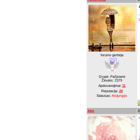
forumo gerbėja
Grupė: Pažįstami
Žinutės:
2379
Apdovanojimai:
11
Reputacija:
20
Statusas:
Atsijungęs
Atile
D