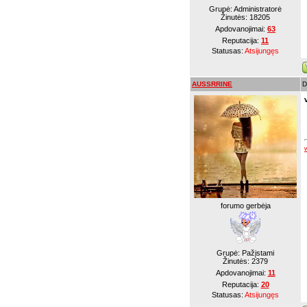
Grupė: Administratorė
Žinutės:
18205
Apdovanojimai:
63
Reputacija:
11
Statusas:
Atsijungęs
AUSSRRINE
D
forumo gerbėja
Grupė: Pažįstami
Žinutės:
2379
Apdovanojimai:
11
Reputacija:
20
Statusas:
Atsijungęs