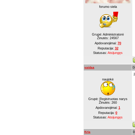
forumo siela
Grupė: Administratorė
Žinutės:
24567
Apdovanojimai:
70
Reputacija:
32
Statusas:
Atsijungęs
vaidaa
D
naujokė
Grupė: Registruotas narys
Žinutės:
260
Apdovanojimai:
1
Reputacija:
0
Statusas:
Atsijungęs
Krla
D