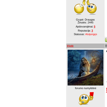
Grupė: Draugas
Žinutės:
2445
Apdovanojimai:
5
Reputacija:
3
Statusas:
Atsijungęs
Vijolė
D
forumo numylėtinė