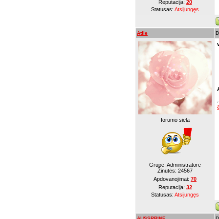
Reputacija:
20
Statusas:
Atsijungęs
Atile
D
forumo siela
Grupė: Administratorė
Žinutės:
24567
Apdovanojimai:
70
Reputacija:
32
Statusas:
Atsijungęs
AUSSRRINE
D