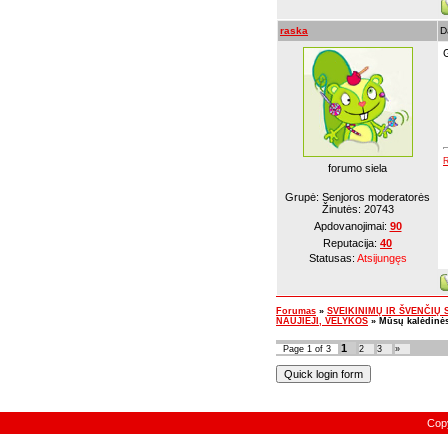
raska
D
R
forumo siela
Grupė: Senjoros moderatorės
Žinutės:
20743
Apdovanojimai:
90
Reputacija:
40
Statusas:
Atsijungęs
Forumas
»
SVEIKINIMŲ IR ŠVENČIŲ SK
NAUJIEJI, VELYKOS
»
Mūsų kalėdinės
1
Page
1
of
3
2
3
»
Cop