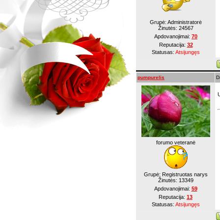
Grupė: Administratorė
Žinutės:
24567
Apdovanojimai:
70
Reputacija:
32
Statusas:
Atsijungęs
pumpurelis
D
forumo veteranė
Grupė: Registruotas narys
Žinutės:
13349
Apdovanojimai:
59
Reputacija:
13
Statusas:
Atsijungęs