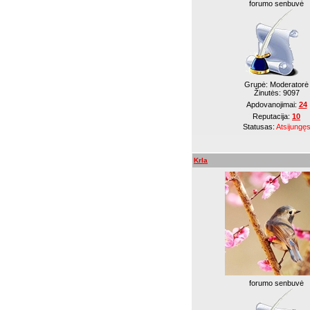
forumo senbuvė
Grupė: Moderatorė
Žinutės:
9097
Apdovanojimai:
24
Reputacija:
10
Statusas:
Atsijungę
Krla
forumo senbuvė