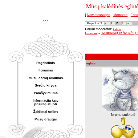
Mūsų kalėdinės eglutė
[
New messages
·
Members
·
Foru
...
2
Page
2
of
3
«
1
3
»
Forum moderator:
katcia
Forumas
»
SVEIKINIMŲ IR ŠVENČIŲ SK
Pagrindinis
eglute
Forumas
Mūsų darbų albumas
Svečių knyga
Parašyk mums
Informacija kaip
prisiregistuoti
Žaidimai online
forumo tauškutė
Mūsų draugai