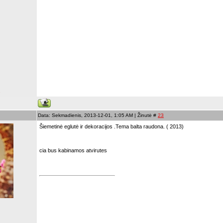
s
Data: Sekmadienis, 2013-12-01, 1:05 AM | Žinutė #
23
Šiemetinė eglutė ir dekoracijos .Tema balta raudona. ( 2013)
cia bus kabinamos atvirutes