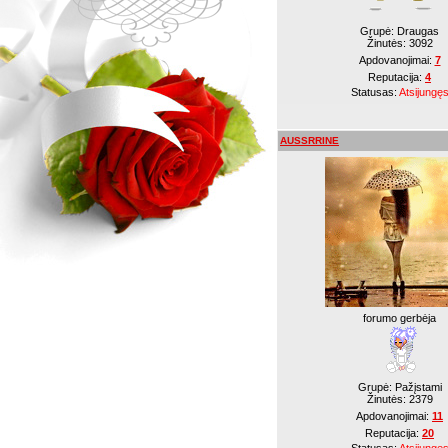
Grupė: Draugas
Žinutės:
3092
Apdovanojimai:
7
Reputacija:
4
Statusas:
Atsijungę
AUSSRRINE
forumo gerbėja
Grupė: Pažįstami
Žinutės:
2379
Apdovanojimai:
11
Reputacija:
20