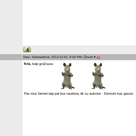
s
Data: Sekmadienis, 2013-12-01, 6:04 PM | Žinutė #
24
Krla
, kaip gražuuuu
Pas mus šiemet taip pat bus raudona, tik su auksine - žiūrėsim kas gausis