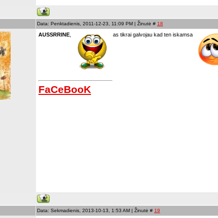
s
Data: Penktadienis, 2011-12-23, 11:09 PM | Žinutė #
18
AUSSRRINE
,
as tikrai galvojau kad ten iskamsa
FaCeBooK
s
Data: Sekmadienis, 2013-10-13, 1:53 AM | Žinutė #
19