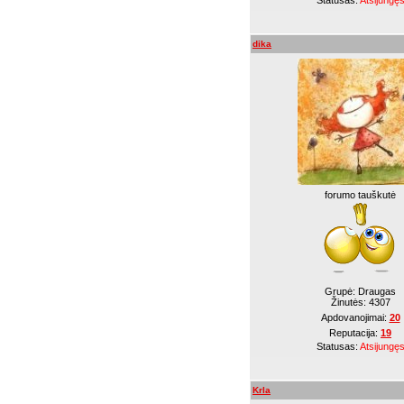
Statusas:
Atsijungę
dika
forumo tauškutė
Grupė: Draugas
Žinutės:
4307
Apdovanojimai:
20
Reputacija:
19
Statusas:
Atsijungę
Krla