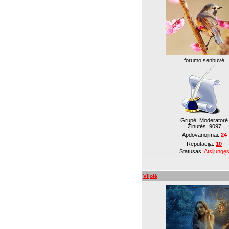
forumo senbuvė
Grupė: Moderatorė
Žinutės:
9097
Apdovanojimai:
24
Reputacija:
10
Statusas:
Atsijungę
Vijolė