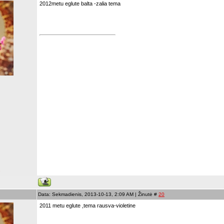
2012metu eglute balta -zalia tema
s
Data: Sekmadienis, 2013-10-13, 2:09 AM | Žinutė #
20
2011 metu eglute ,tema rausva-violetine