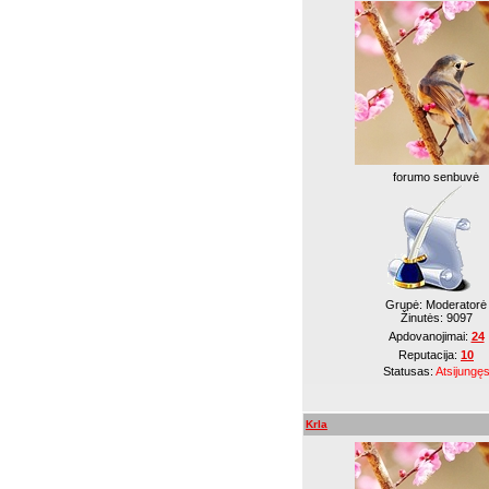
forumo senbuvė
Grupė: Moderatorė
Žinutės:
9097
Apdovanojimai:
24
Reputacija:
10
Statusas:
Atsijungę
Krla