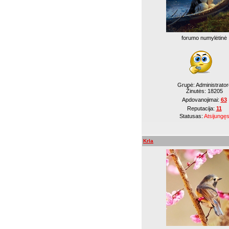
forumo numylėtinė
Grupė: Administrator
Žinutės:
18205
Apdovanojimai:
63
Reputacija:
11
Statusas:
Atsijungę
Krla