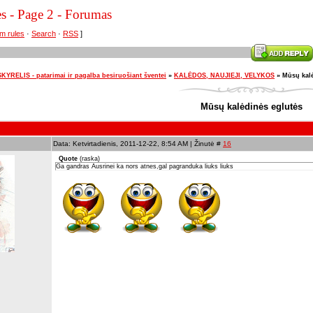
s - Page 2 - Forumas
m rules
·
Search
·
RSS
]
YRELIS - patarimai ir pagalba besiruošiant šventei
»
KALĖDOS, NAUJIEJI, VELYKOS
»
Mūsų kalė
Mūsų kalėdinės eglutės
Data: Ketvirtadienis, 2011-12-22, 8:54 AM | Žinutė #
16
Quote
(
raska
)
Ga gandras Ausrinei ka nors atnes,gal pagranduka liuks liuks