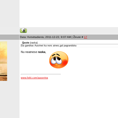
s
Data: Ketvirtadienis, 2011-12-22, 9:07 AM | Žinutė #
17
Quote
(
raska
)
Ga gandras Ausrinei ka nors atnes,gal pagranduka
Nu neatnese
raska
,
www.fotki.com/aussrrina