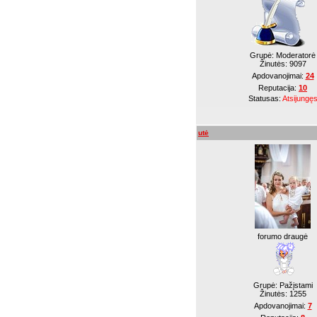
Grupė: Moderatorė
Žinutės:
9097
Apdovanojimai:
24
Reputacija:
10
Statusas:
Atsijungę
utė
forumo draugė
Grupė: Pažįstami
Žinutės:
1255
Apdovanojimai:
7