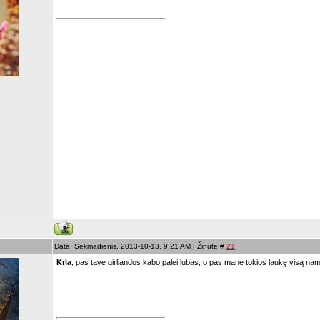
s
Data: Sekmadienis, 2013-10-13, 9:21 AM | Žinutė #
21
Krla
, pas tave girliandos kabo palei lubas, o pas mane tokios laukę visą n