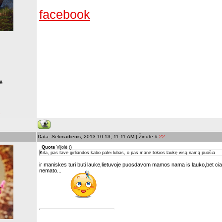
facebook
ė
s
Data: Sekmadienis, 2013-10-13, 11:11 AM | Žinutė #
22
Quote
Vijolė
(
)
Krla, pas tave girliandos kabo palei lubas, o pas mane tokios laukę visą namą puošia
ir maniskes turi buti lauke,lietuvoje puosdavom mamos nama is lauko,bet cia 
nemato...