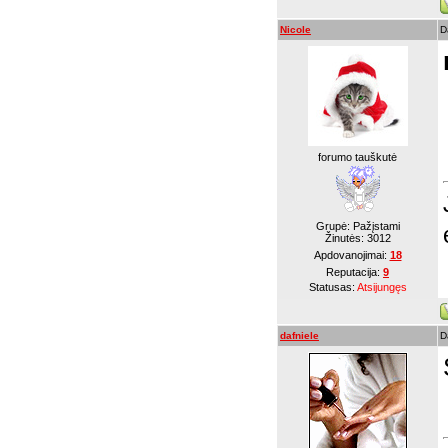
Nicole
D
forumo tauškutė
Grupė: Pažįstami
Žinutės:
3012
Apdovanojimai:
18
Reputacija:
9
Statusas:
Atsijungęs
dafniele
D