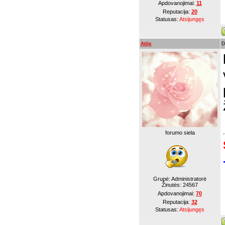
Apdovanojimai:
11
Reputacija:
20
Statusas:
Atsijungęs
Atile
D
forumo siela
Grupė: Administratorė
Žinutės:
24567
Apdovanojimai:
70
Reputacija:
32
Statusas:
Atsijungęs