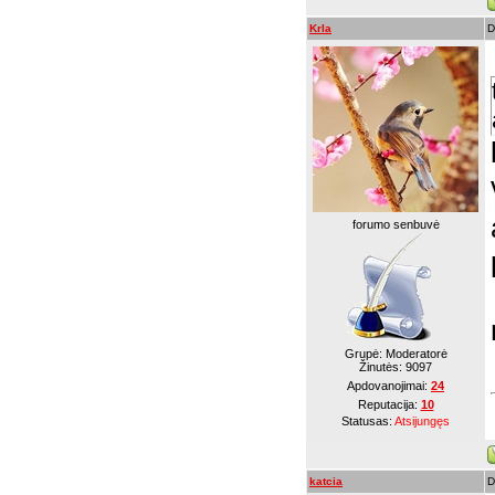
Krla
D
forumo senbuvė
Grupė: Moderatorė
Žinutės:
9097
Apdovanojimai:
24
Reputacija:
10
Statusas:
Atsijungęs
katcia
D