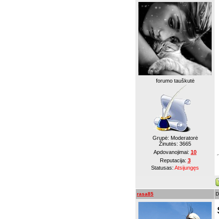
forumo tauškutė
Grupė: Moderatorė
Žinutės:
3665
Apdovanojimai:
10
Reputacija:
3
Statusas:
Atsijungęs
rasa85
D