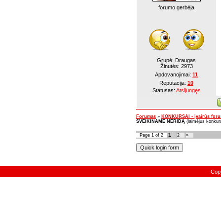
forumo gerbėja
Grupė: Draugas
Žinutės:
2973
Apdovanojimai:
11
Reputacija:
10
Statusas:
Atsijungęs
Forumas
»
KONKURSAI - įvairūs for
SVEIKINAME NERIDĄ
(laimėjus konkur
1
Page
1
of
2
2
»
Cop