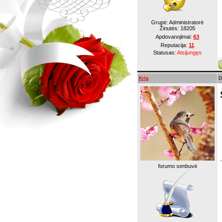
Grupė: Administratorė
Žinutės:
18205
Apdovanojimai:
63
Reputacija:
11
Statusas:
Atsijungęs
Krla
D
forumo senbuvė