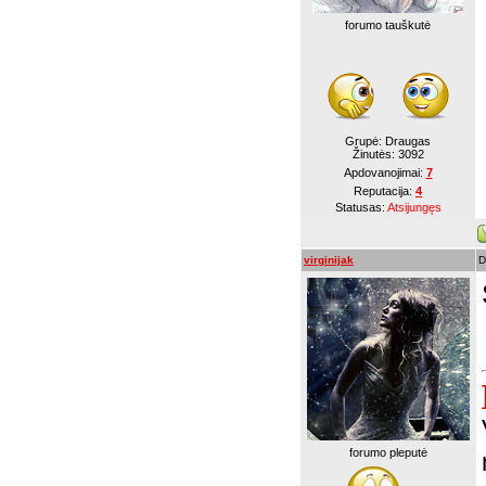
forumo tauškutė
Grupė: Draugas
Žinutės:
3092
Apdovanojimai:
7
Reputacija:
4
Statusas:
Atsijungęs
virginijak
D
forumo pleputė