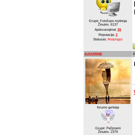
Grupė: Fotošopo mylėtoja
Žinutės:
6137
Apdovanojimai:
26
Reputacija:
2
Statusas:
Atsijungęs
AUSSRRINE
D
forumo gerbėja
Grupė: Pažįstami
Žinutės:
2379