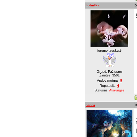
liudmilka
D
forumo tauškutė
Grupė: Pažįstami
Žinutės:
3501
Apdovanojimai:
9
Reputacija:
4
Statusas:
Atsijungęs
nerida
D