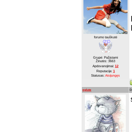
forumo tauškutė
Grupė: Pažįstami
Žinutės:
3663
Apdovanojimai:
12
Reputacija:
1
Statusas:
Atsijungęs
eglute
D