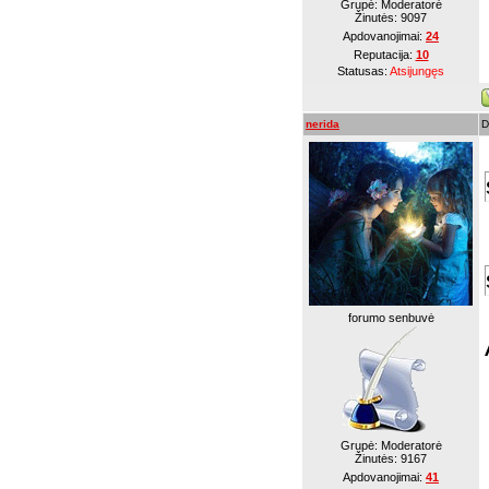
Grupė: Moderatorė
Žinutės:
9097
Apdovanojimai:
24
Reputacija:
10
Statusas:
Atsijungęs
nerida
D
forumo senbuvė
Grupė: Moderatorė
Žinutės:
9167
Apdovanojimai:
41