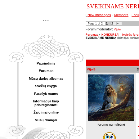
SVEIKINAME NERID
[
New messages
·
Members
·
Foru
...
1
Page
1
of
2
2
»
Forum moderator:
Vijolė
Forumas
»
KONKURSAI - įvairūs for
SVEIKINAME NERIDĄ
(laimėjus konkur
Pagrindinis
Vijolė
D
Forumas
Mūsų darbų albumas
Svečių knyga
Parašyk mums
Informacija kaip
prisiregistuoti
Žaidimai online
Mūsų draugai
forumo numylėtinė