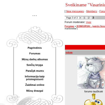
Sveikiname "Vasarini
[
New messages
·
Members
·
Foru
...
3
Page
3
of
3
«
1
2
Forum moderator:
Vijolė
Forumas
»
KONKURSAI - įvairūs for
marškinėliai")
Pagrindinis
eglute
Forumas
Mūsų darbų albumas
Svečių knyga
Parašyk mums
Informacija kaip
prisiregistuoti
Žaidimai online
Mūsų draugai
forumo tauškutė