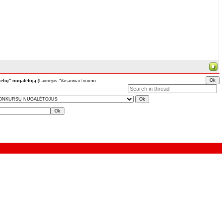
ėlių" nugalėtoją
(Laimėjus "Vasariniai forumo