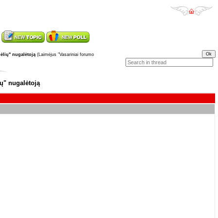
ėlių" nugalėtoją
(Laimėjus "Vasariniai forumo
ų" nugalėtoją