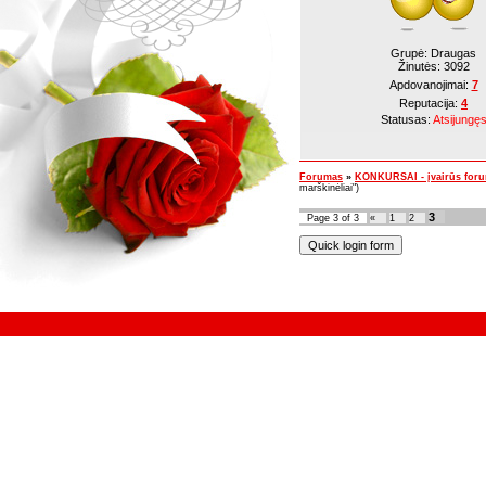
Grupė: Draugas
Žinutės:
3092
Apdovanojimai:
7
Reputacija:
4
Statusas:
Atsijungę
Forumas
»
KONKURSAI - įvairūs for
marškinėliai")
3
Page
3
of
3
«
1
2