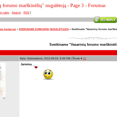
ų forumo marškinėlių" nugalėtoją - Page 3 - Forumas
m rules
·
Search
·
RSS
]
umo konkursai
»
SVEIKINAME KONKURSŲ NUGALĖTOJUS
»
Sveikiname "Vasarinių forumo marškin
Sveikiname "Vasarinių forumo marškinėli
Data: Sekmadienis, 2012-06-03, 6:46 PM | Žinutė #
31
Jarmina
,