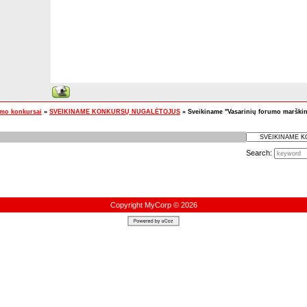
s
umo konkursai
»
SVEIKINAME KONKURSŲ NUGALĖTOJUS
»
Sveikiname "Vasarinių forumo marškin
Search:
Copyright MyCorp © 2026