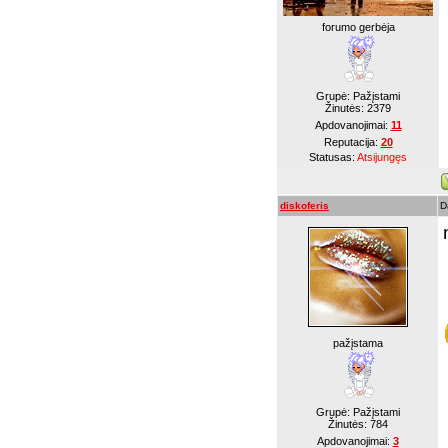
forumo gerbėja
Grupė: Pažįstami
Žinutės:
2379
Apdovanojimai:
11
Reputacija:
20
Statusas:
Atsijungęs
diskoferis
D
pažįstama
Grupė: Pažįstami
Žinutės:
784
Apdovanojimai:
3