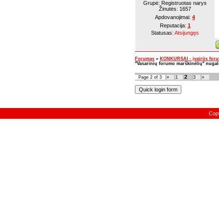
Grupė: Registruotas narys
Žinutės:
1657
Apdovanojimai:
4
Reputacija:
1
Statusas:
Atsijungęs
Forumas
»
KONKURSAI - įvairūs for
"Vasarinių forumo marškinėlių" nugal
2
Page
2
of
3
«
1
3
»
Cop