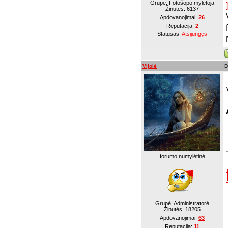
Grupė: Fotošopo mylėtoja
]
Žinutės:
6137
Apdovanojimai:
26
Reputacija:
2
Statusas:
Atsijungęs
Vijolė
D
forumo numylėtinė
Grupė: Administratorė
Žinutės:
18205
Apdovanojimai:
63
Reputacija:
11