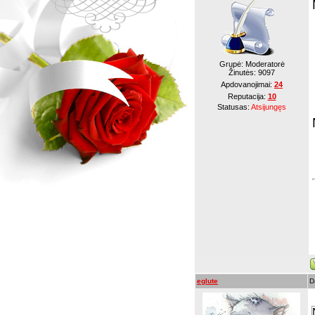
Grupė: Moderatorė
Žinutės:
9097
Apdovanojimai:
24
Reputacija:
10
Statusas:
Atsijungęs
eglute
D