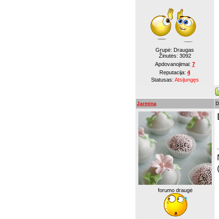
Grupė: Draugas
Žinutės:
3092
Apdovanojimai:
7
Reputacija:
4
Statusas:
Atsijungęs
Jarmina
D
forumo draugė