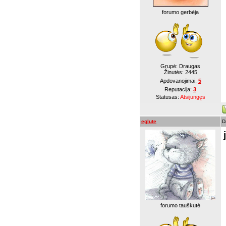
forumo gerbėja
Grupė: Draugas
Žinutės:
2445
Apdovanojimai:
5
Reputacija:
3
Statusas:
Atsijungęs
eglute
D
forumo tauškutė