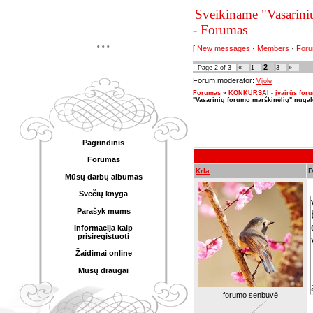
Sveikiname "Vasarinių
- Forumas
...
[
New messages
·
Members
·
Foru
2
Page
2
of
3
«
1
3
»
Forum moderator:
Vijolė
Forumas
»
KONKURSAI - įvairūs for
"Vasarinių forumo marškinėlių" nugal
Pagrindinis
Forumas
Krla
D
Mūsų darbų albumas
Svečių knyga
Parašyk mums
Informacija kaip
prisiregistuoti
Žaidimai online
Mūsų draugai
forumo senbuvė