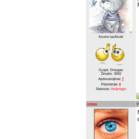
forumo tauškutė
Grupė: Draugas
Žinutės:
3092
Apdovanojimai:
7
Reputacija:
4
Statusas:
Atsijungęs
jolitata
D