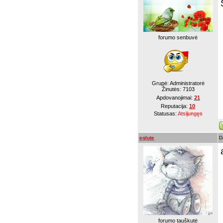
forumo senbuvė
Grupė: Administratorė
Žinutės:
7103
Apdovanojimai:
21
Reputacija:
10
Statusas:
Atsijungęs
eglute
D
forumo tauškutė