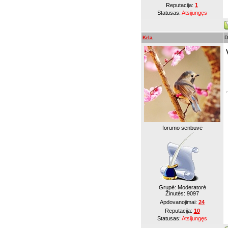
Reputacija:
1
Statusas:
Atsijungęs
Krla
D
forumo senbuvė
Grupė: Moderatorė
Žinutės:
9097
Apdovanojimai:
24
Reputacija:
10
Statusas:
Atsijungęs