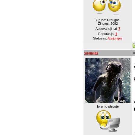
Grupė: Draugas
Žinutės:
3092
Apdovanojimai:
7
Reputacija:
4
Statusas:
Atsijungęs
virginijak
D
forumo pleputė