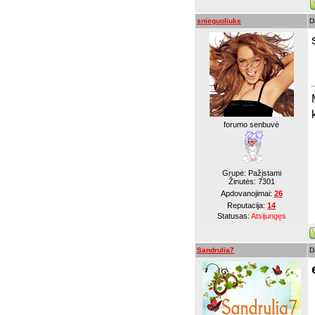
snieguoliuke
D
forumo senbuvė
Grupė: Pažįstami
Žinutės:
7301
Apdovanojimai:
26
Reputacija:
14
Statusas:
Atsijungęs
Sandrulia7
D