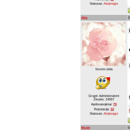
Statusas:
Atsijungęs
Atile
D
forumo siela
Grupė: Administratorė
Žinutės:
24567
Apdovanojimai:
70
Reputacija:
32
Statusas:
Atsijungęs
Nicole
D