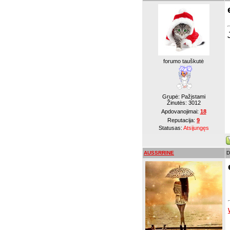
forumo tauškutė
Grupė: Pažįstami
Žinutės:
3012
Apdovanojimai:
18
Reputacija:
9
Statusas:
Atsijungęs
AUSSRRINE
D