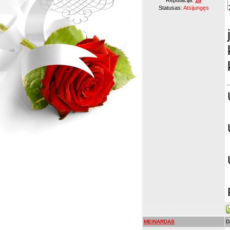
Reputacija:
16
Statusas:
Atsijungęs
MEINARDAS
D