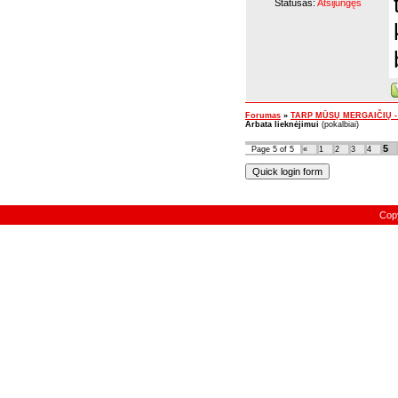
Statusas:
Atsijungęs
Forumas
»
TARP MŪSŲ MERGAIČIŲ - pok
Arbata lieknėjimui
(pokalbiai)
5
Page
5
of
5
«
1
2
3
4
Cop