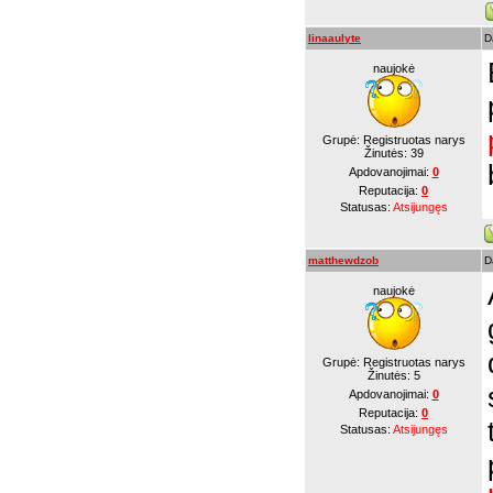
linaaulyte
D
naujokė
Grupė: Registruotas narys
Žinutės:
39
Apdovanojimai:
0
Reputacija:
0
Statusas:
Atsijungęs
matthewdzob
D
naujokė
Grupė: Registruotas narys
Žinutės:
5
Apdovanojimai:
0
Reputacija:
0
Statusas:
Atsijungęs