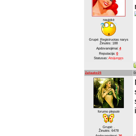
naujokė
Grupė: Registruotas narys
Žinutės:
188
Apdovanojimai:
4
Reputacija:
0
Statusas:
Atsijungęs
Zaliaake25
D
forumo pleputė
Grupė: .
Žinutės:
6478
Apdovanojimai:
26