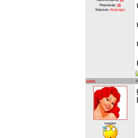
Reputacija:
16
Statusas:
Atsijungęs
salele
D
naujokė