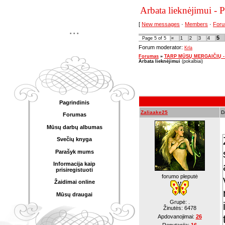
Arbata lieknėjimui - 
[
New messages
·
Members
·
Foru
...
5
Page
5
of
5
«
1
2
3
4
Forum moderator:
Krla
Forumas
»
TARP MŪSŲ MERGAIČIŲ - pok
Arbata lieknėjimui
(pokalbiai)
Pagrindinis
Zaliaake25
D
Forumas
Mūsų darbų albumas
Svečių knyga
Parašyk mums
Informacija kaip
prisiregistuoti
forumo pleputė
Žaidimai online
Mūsų draugai
Grupė: .
Žinutės:
6478
Apdovanojimai:
26