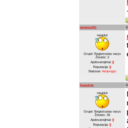
darbinis091
D
naujokė
Grupė: Registruotas narys
Žinutės:
2
Apdovanojimai:
0
Reputacija:
0
Statusas:
Atsijungęs
linaaulyte
D
naujokė
Grupė: Registruotas narys
Žinutės:
39
Apdovanojimai:
0
Reputacija:
0