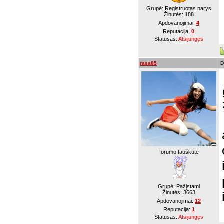
Grupė: Registruotas narys
Žinutės:
188
Apdovanojimai:
4
Reputacija:
0
Statusas:
Atsijungęs
rasa85
D
forumo tauškutė
Grupė: Pažįstami
Žinutės:
3663
Apdovanojimai:
12
Reputacija:
1
Statusas:
Atsijungęs