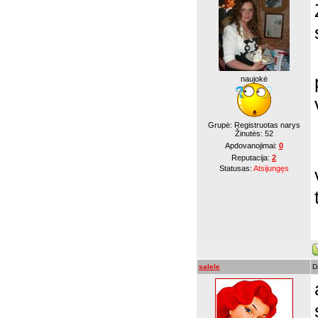
naujokė
Grupė: Registruotas narys
Žinutės:
52
Apdovanojimai:
0
Reputacija:
2
Statusas:
Atsijungęs
salele
D