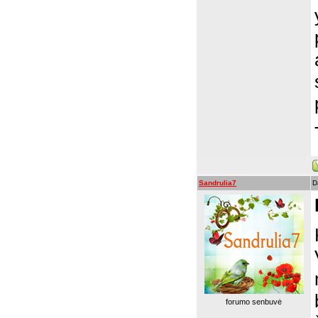
Sandrulia7
D
forumo senbuvė