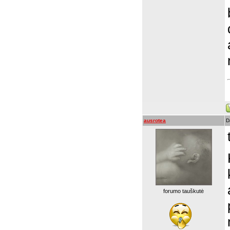
ausrotea
D
forumo tauškutė