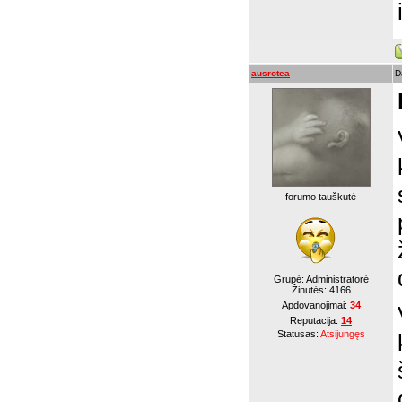
ausrotea
D
forumo tauškutė
Grupė: Administratorė
Žinutės:
4166
Apdovanojimai:
34
Reputacija:
14
Statusas:
Atsijungęs