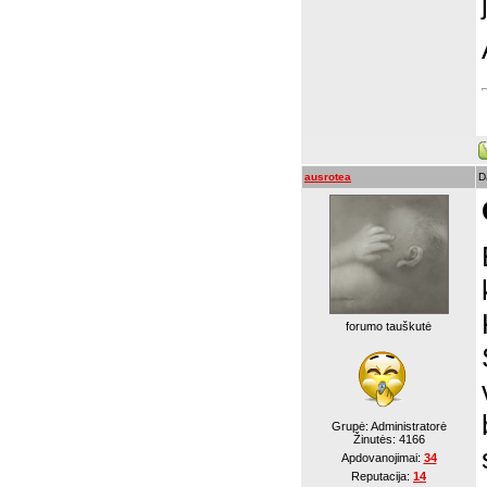
ausrotea
D
forumo tauškutė
Grupė: Administratorė
Žinutės:
4166
Apdovanojimai:
34
Reputacija:
14