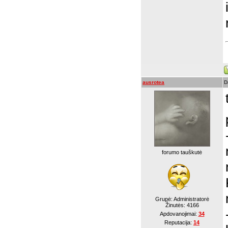
ausrotea
D
forumo tauškutė
Grupė: Administratorė
Žinutės:
4166
Apdovanojimai:
34
Reputacija:
14