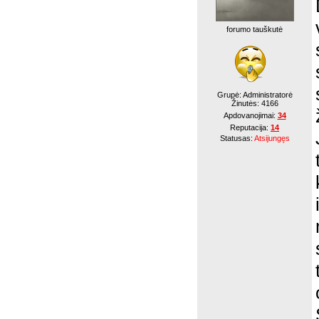
forumo tauškutė
Grupė: Administratorė
Žinutės:
4166
Apdovanojimai:
34
Reputacija:
14
Statusas:
Atsijungęs