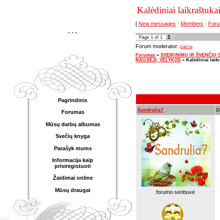
Kalėdiniai laikraštuka
[
New messages
·
Members
·
Foru
...
1
Page
1
of
1
Forum moderator:
katcia
Forumas
»
SVEIKINIMŲ IR ŠVENČIŲ SK
NAUJIEJI, VELYKOS
»
Kalėdiniai laik
Pagrindinis
Sandrulia7
D
Forumas
Mūsų darbų albumas
Svečių knyga
Parašyk mums
Informacija kaip
prisiregistuoti
Žaidimai online
Mūsų draugai
forumo senbuvė