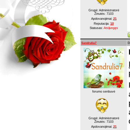
Grupė: Administratorė
Žinutės:
7103
Apdovanojimai:
21
Reputacija:
10
Statusas:
Atsijungęs
Sandrulia7
D
forumo senbuvė
Grupė: Administratorė
Žinutės:
7103
Apdovanojimai:
21