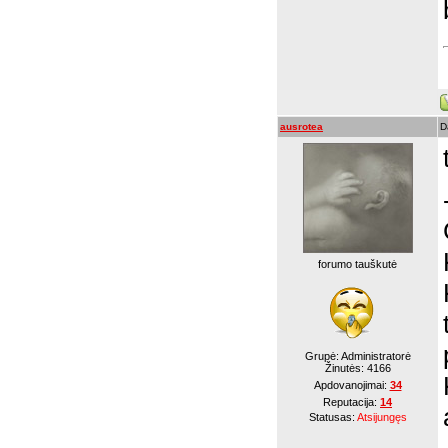
ausrotea
D
forumo tauškutė
Grupė: Administratorė
Žinutės:
4166
Apdovanojimai:
34
Reputacija:
14
Statusas:
Atsijungęs