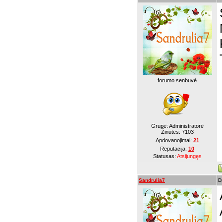
forumo senbuvė
Grupė: Administratorė
Žinutės:
7103
Apdovanojimai:
21
Reputacija:
10
Statusas:
Atsijungęs
Sandrulia7
D