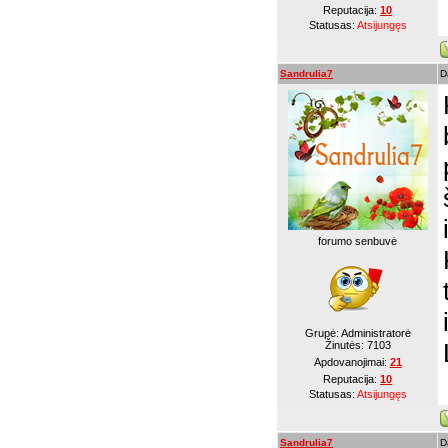
Reputacija:
10
Statusas:
Atsijungęs
Sandrulia7
D
forumo senbuvė
Grupė: Administratorė
Žinutės:
7103
Apdovanojimai:
21
Reputacija:
10
Statusas:
Atsijungęs
Sandrulia7
D