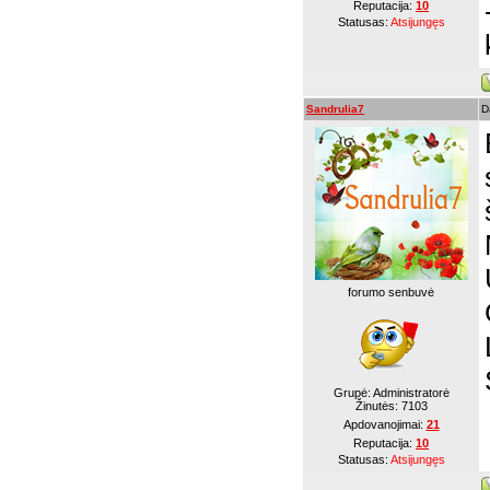
Reputacija:
10
Statusas:
Atsijungęs
Sandrulia7
D
forumo senbuvė
Grupė: Administratorė
Žinutės:
7103
Apdovanojimai:
21
Reputacija:
10
Statusas:
Atsijungęs