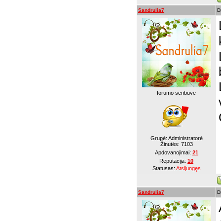
Sandrulia7
D
forumo senbuvė
Grupė: Administratorė
Žinutės:
7103
Apdovanojimai:
21
Reputacija:
10
Statusas:
Atsijungęs
Sandrulia7
D