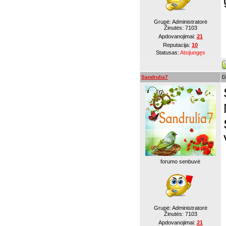
Grupė: Administratorė
Žinutės:
7103
Apdovanojimai:
21
Reputacija:
10
Statusas:
Atsijungęs
Sandrulia7
D
forumo senbuvė
Grupė: Administratorė
Žinutės:
7103
Apdovanojimai:
21