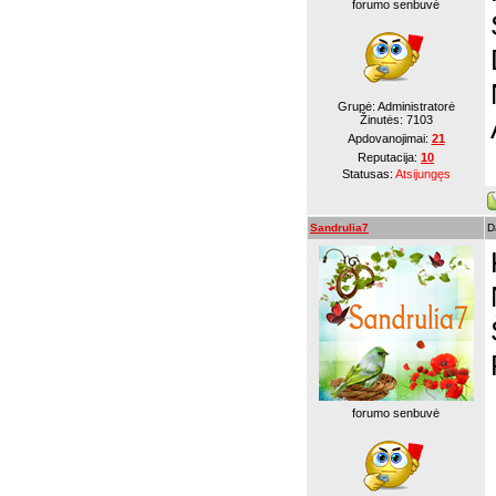
forumo senbuvė
Grupė: Administratorė
Žinutės:
7103
Apdovanojimai:
21
Reputacija:
10
Statusas:
Atsijungęs
Sandrulia7
D
forumo senbuvė