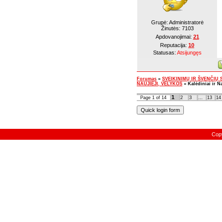
Grupė: Administratorė
Žinutės:
7103
Apdovanojimai:
21
Reputacija:
10
Statusas:
Atsijungęs
Forumas
»
SVEIKINIMŲ IR ŠVENČIŲ SK
NAUJIEJI, VELYKOS
»
Kalėdiniai ir N
1
Page
1
of
14
2
3
…
13
14
Cop