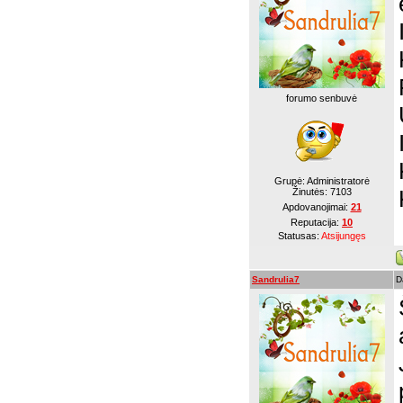
forumo senbuvė
Grupė: Administratorė
Žinutės:
7103
Apdovanojimai:
21
Reputacija:
10
Statusas:
Atsijungęs
Sandrulia7
D