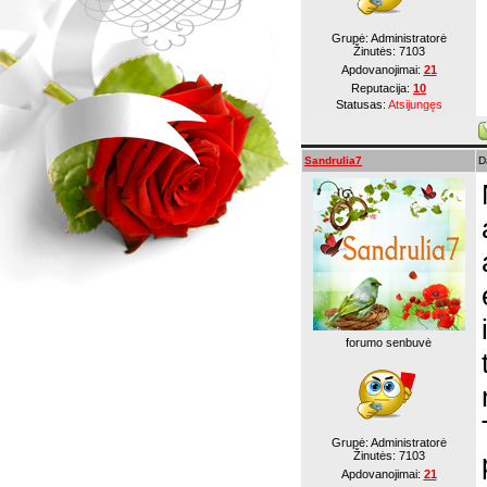
Grupė: Administratorė
Žinutės:
7103
Apdovanojimai:
21
Reputacija:
10
Statusas:
Atsijungęs
Sandrulia7
D
forumo senbuvė
Grupė: Administratorė
Žinutės:
7103
Apdovanojimai:
21