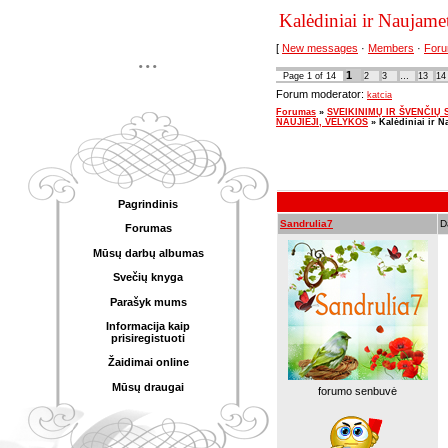
Kalėdiniai ir Naujame
[
New messages
·
Members
·
Foru
...
1
Page
1
of
14
2
3
…
13
14
Forum moderator:
katcia
Forumas
»
SVEIKINIMŲ IR ŠVENČIŲ SK
NAUJIEJI, VELYKOS
»
Kalėdiniai ir N
Pagrindinis
Sandrulia7
D
Forumas
Mūsų darbų albumas
Svečių knyga
Parašyk mums
Informacija kaip
prisiregistuoti
Žaidimai online
Mūsų draugai
forumo senbuvė