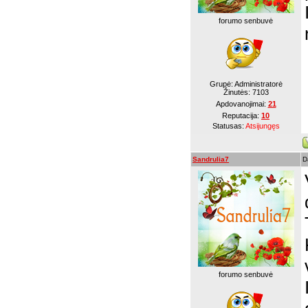
forumo senbuvė
Grupė: Administratorė
Žinutės:
7103
Apdovanojimai:
21
Reputacija:
10
Statusas:
Atsijungęs
Sandrulia7
D
forumo senbuvė