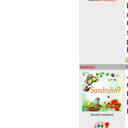
Sandrulia7
D
forumo senbuvė