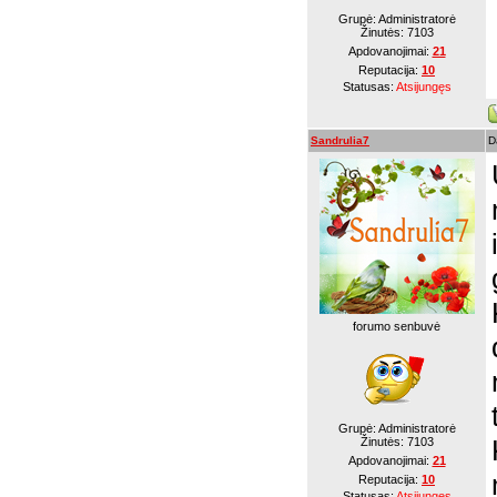
Grupė: Administratorė
Žinutės:
7103
Apdovanojimai:
21
Reputacija:
10
Statusas:
Atsijungęs
Sandrulia7
D
forumo senbuvė
Grupė: Administratorė
Žinutės:
7103
Apdovanojimai:
21
Reputacija:
10
Statusas:
Atsijungęs