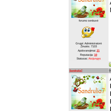
forumo senbuvė
Grupė: Administratorė
Žinutės:
7103
Apdovanojimai:
21
Reputacija:
10
Statusas:
Atsijungęs
Sandrulia7
D