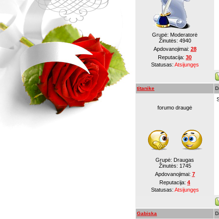
Grupė: Moderatorė
Žinutės:
4940
Apdovanojimai:
28
Reputacija:
30
Statusas:
Atsijungęs
titanike
D
forumo draugė
Grupė: Draugas
Žinutės:
1745
Apdovanojimai:
7
Reputacija:
4
Statusas:
Atsijungęs
Gabiska
D