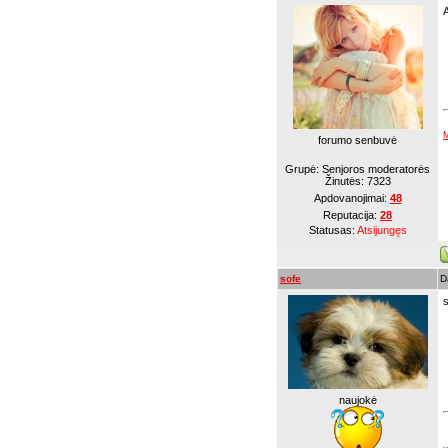
M
forumo senbuvė
Grupė: Senjoros moderatorės
Žinutės:
7323
Apdovanojimai:
48
Reputacija:
28
Statusas:
Atsijungęs
sofe
D
naujokė