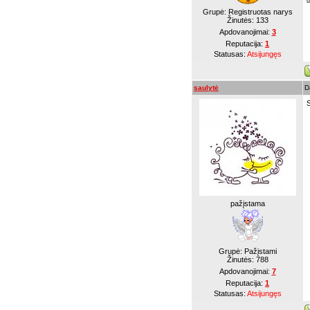
u
Grupė: Registruotas narys
Žinutės:
133
Apdovanojimai:
3
Reputacija:
1
Statusas:
Atsijungęs
saulytė
D
pažįstama
Grupė: Pažįstami
Žinutės:
788
Apdovanojimai:
7
Reputacija:
1
Statusas:
Atsijungęs