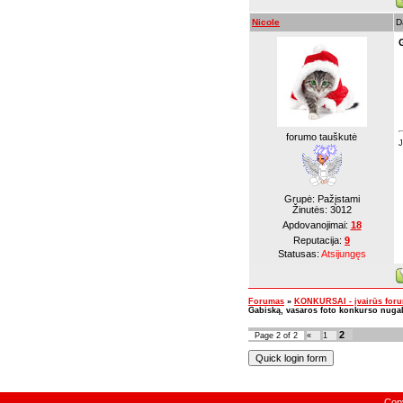
Nicole
D
forumo tauškutė
J
Grupė: Pažįstami
Žinutės:
3012
Apdovanojimai:
18
Reputacija:
9
Statusas:
Atsijungęs
Forumas
»
KONKURSAI - įvairūs for
Gabiską, vasaros foto konkurso nugal
2
Page
2
of
2
«
1
Cop