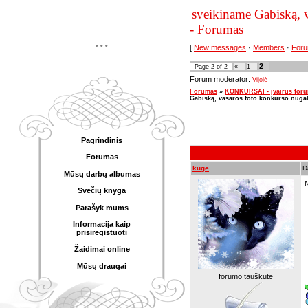
sveikiname Gabiską, v
- Forumas
...
[
New messages
·
Members
·
Foru
2
Page
2
of
2
«
1
Forum moderator:
Vijolė
Forumas
»
KONKURSAI - įvairūs for
Gabiską, vasaros foto konkurso nugal
Pagrindinis
Forumas
kuge
D
Mūsų darbų albumas
N
Svečių knyga
Parašyk mums
Informacija kaip
prisiregistuoti
Žaidimai online
Mūsų draugai
forumo tauškutė