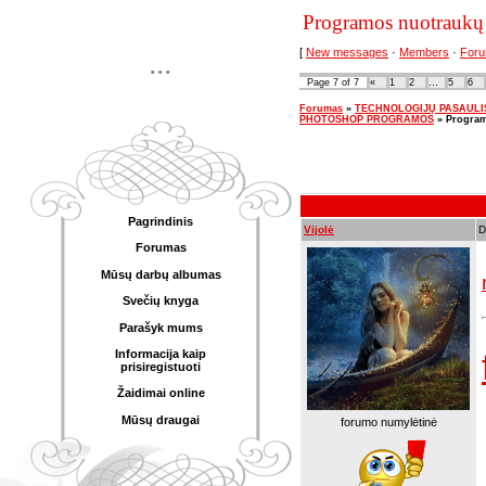
Programos nuotraukų 
[
New messages
·
Members
·
Foru
...
Page
7
of
7
«
1
2
…
5
6
Forumas
»
TECHNOLOGIJŲ PASAULIS - 
PHOTOSHOP PROGRAMOS
»
Program
Pagrindinis
Vijolė
D
Forumas
Mūsų darbų albumas
Svečių knyga
Parašyk mums
Informacija kaip
prisiregistuoti
Žaidimai online
Mūsų draugai
forumo numylėtinė