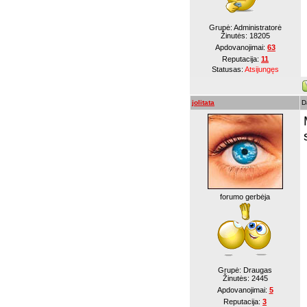
Grupė: Administratorė
Žinutės:
18205
Apdovanojimai:
63
Reputacija:
11
Statusas:
Atsijungęs
jolitata
D
forumo gerbėja
Grupė: Draugas
Žinutės:
2445
Apdovanojimai:
5
Reputacija:
3