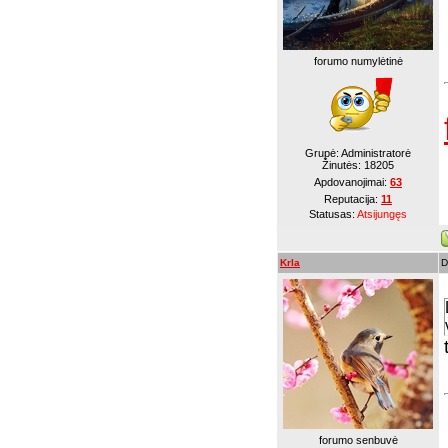
forumo numylėtinė
Grupė: Administratorė
Žinutės:
18205
Apdovanojimai:
63
Reputacija:
11
Statusas:
Atsijungęs
Krla
D
forumo senbuvė