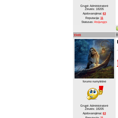
Grupė: Administratorė
Žinutės:
18205
Apdovanojimai:
63
Reputacija:
11
Statusas:
Atsijungęs
Vijolė
D
forumo numylėtinė
Grupė: Administratorė
Žinutės:
18205
Apdovanojimai:
63
Reputacija:
11