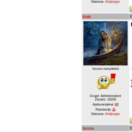
Statusas:
Atsijungęs
Vijolė
D
forumo numylėtinė
Grupė: Administratorė
Žinutės:
18205
Apdovanojimai:
63
Reputacija:
11
Statusas:
Atsijungęs
Ilonytea
D