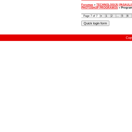
Forumas
»
TECHNOLOGIJŲ PASAULIS - 
PHOTOSHOP PROGRAMOS
»
Program
Page
7
of
7
«
1
2
…
5
6
Cop