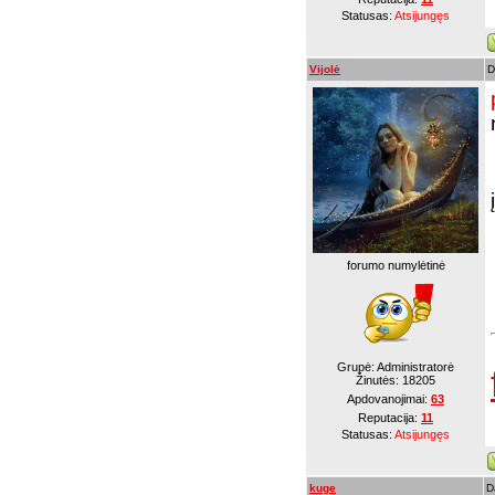
Statusas:
Atsijungęs
Vijolė
D
forumo numylėtinė
Grupė: Administratorė
Žinutės:
18205
Apdovanojimai:
63
Reputacija:
11
Statusas:
Atsijungęs
kuge
D