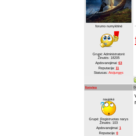
forumo numylėtinė
Grupė: Administratorė
Žinutės:
18205
Apdovanojimai:
63
Reputacija:
11
Statusas:
Atsijungęs
Ilonytea
D
naujokė
Grupė: Registruotas narys
Žinutės:
103
Apdovanojimai:
1
Reputacija:
0