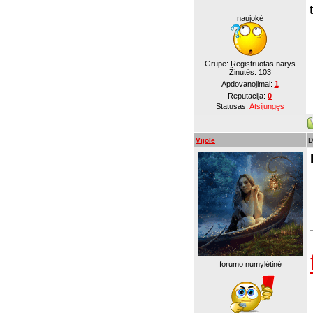
naujokė
Grupė: Registruotas narys
Žinutės:
103
Apdovanojimai:
1
Reputacija:
0
Statusas:
Atsijungęs
Vijolė
D
forumo numylėtinė