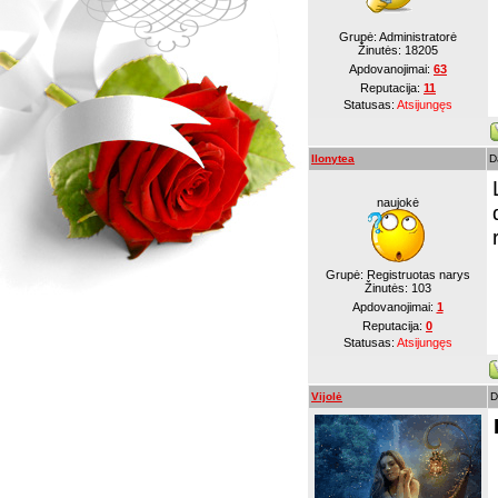
Grupė: Administratorė
Žinutės:
18205
Apdovanojimai:
63
Reputacija:
11
Statusas:
Atsijungęs
Ilonytea
D
naujokė
Grupė: Registruotas narys
Žinutės:
103
Apdovanojimai:
1
Reputacija:
0
Statusas:
Atsijungęs
Vijolė
D