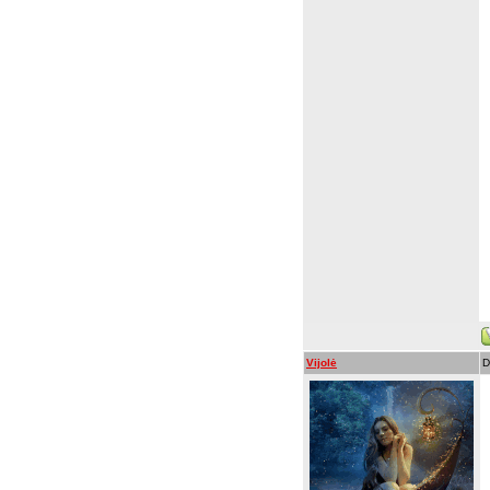
Vijolė
D