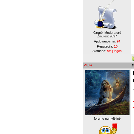
Grupė: Moderatorė
Žinutės:
9097
Apdovanojimai:
24
Reputacija:
10
Statusas:
Atsijungęs
Vijolė
D
forumo numylėtinė