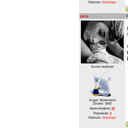
Statusas:
Atsijungęs
katcia
D
forumo tauškutė
Grupė: Moderatorė
Žinutės:
3665
Apdovanojimai:
10
Reputacija:
3
Statusas:
Atsijungęs