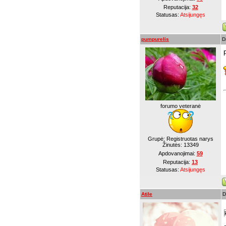
Reputacija:
32
Statusas:
Atsijungęs
pumpurelis
D
forumo veteranė
Grupė: Registruotas narys
Žinutės:
13349
Apdovanojimai:
59
Reputacija:
13
Statusas:
Atsijungęs
Atile
D