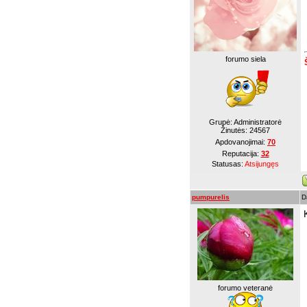
forumo siela
Grupė: Administratorė
Žinutės:
24567
Apdovanojimai:
70
Reputacija:
32
Statusas:
Atsijungęs
pumpurelis
D
forumo veteranė