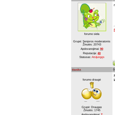
forumo siela
Grupė: Senjoros moderatorės
Žinutės:
20743
Apdovanojimai:
90
Reputacija:
40
Statusas:
Atsijungęs
titanike
D
forumo draugė
Grupė: Draugas
Žinutės:
1745
Apdovanojimai:
7