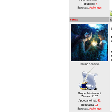
Reputacija:
4
Statusas:
Atsijungęs
nerida
D
forumo senbuvė
Grupė: Moderatorė
Žinutės:
9167
Apdovanojimai:
41
Reputacija:
18
Statusas:
Atsijungęs