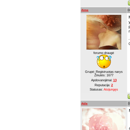
Aime
D
forumo draugė
Grupė: Registruotas narys
Žinutės:
1677
Apdovanojimai:
13
Reputacija:
2
Statusas:
Atsijungęs
Atile
D