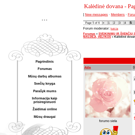
Kalėdinė dovana - Pa
[
New messages
·
Members
·
Foru
...
5
Page
5
of
6
«
1
2
3
4
Forum moderator:
katcia
Forumas
»
SVEIKINIMŲ IR ŠVENČIŲ SK
NAUJIEJI, VELYKOS
»
Kalėdinė dova
Pagrindinis
Atile
D
Forumas
Mūsų darbų albumas
Svečių knyga
Parašyk mums
Informacija kaip
prisiregistuoti
Žaidimai online
Mūsų draugai
forumo siela