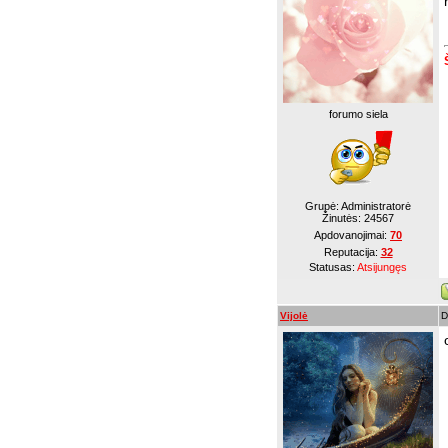
forumo siela
Grupė: Administratorė
Žinutės:
24567
Apdovanojimai:
70
Reputacija:
32
Statusas:
Atsijungęs
Vijolė
D