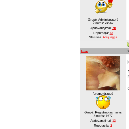
Grupė: Administratorė
Žinutės:
24567
Apdovanojimai:
70
Reputacija:
32
Statusas:
Atsijungęs
Aime
D
forumo draugė
Grupė: Registruotas narys
Žinutės:
1677
Apdovanojimai:
13
Reputacija:
2