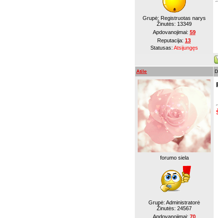
Grupė: Registruotas narys
Žinutės:
13349
Apdovanojimai:
59
Reputacija:
13
Statusas:
Atsijungęs
Atile
D
forumo siela
Grupė: Administratorė
Žinutės:
24567
Apdovanojimai:
70