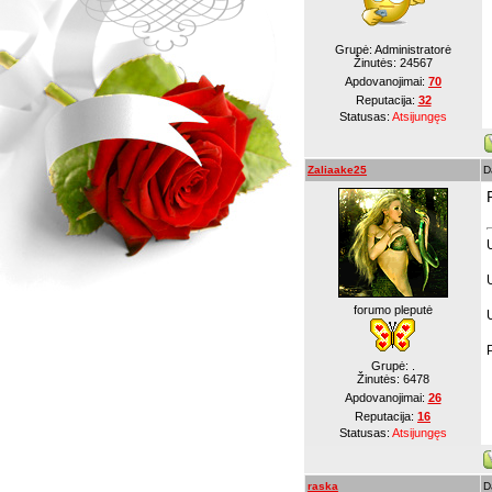
Grupė: Administratorė
Žinutės:
24567
Apdovanojimai:
70
Reputacija:
32
Statusas:
Atsijungęs
Zaliaake25
D
forumo pleputė
Grupė: .
Žinutės:
6478
Apdovanojimai:
26
Reputacija:
16
Statusas:
Atsijungęs
raska
D