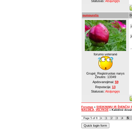
Statusas:
Atsijungęs
pumpurelis
D
forumo veteranė
Grupė: Registruotas narys
Žinutės:
13349
Apdovanojimai:
59
Reputacija:
13
Statusas:
Atsijungęs
Forumas
»
SVEIKINIMŲ IR ŠVENČIŲ SK
NAUJIEJI, VELYKOS
»
Kalėdinė dova
5
Page
5
of
6
«
1
2
3
4