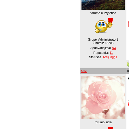
forumo numylėtinė
Grupė: Administratorė
Žinutės:
18205
Apdovanojimai:
63
Reputacija:
11
Statusas:
Atsijungęs
Atile
D
forumo siela